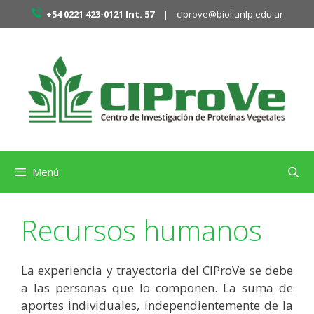
Saltar
+54 0221 423-0121 Int. 57 |
ciprove@biol.unlp.edu.ar
al
contenido
Menú
Recursos humanos
La experiencia y trayectoria del CIProVe se debe
a las personas que lo componen. La suma de
aportes individuales, independientemente de la